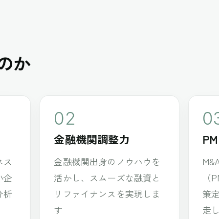
のか
02
0
金融機関調整力
P
ネス
金融機関出身のノウハウを
M&
小企
活かし、スムーズな融資と
（P
分析
リファイナンスを実現しま
策
す
走