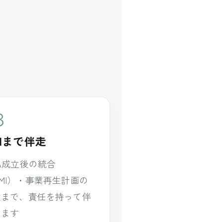
3
MIまで伴走
A成立後の統合
MI）・事業再生計画の
定まで、責任を持って伴
します