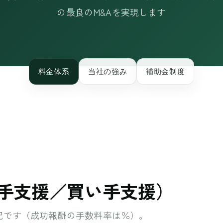
の最良のM&Aを実現します
料金体系
当社の強み
補助金制度
手支援／買い手支援）
記です（成功報酬の手数料率は％）。